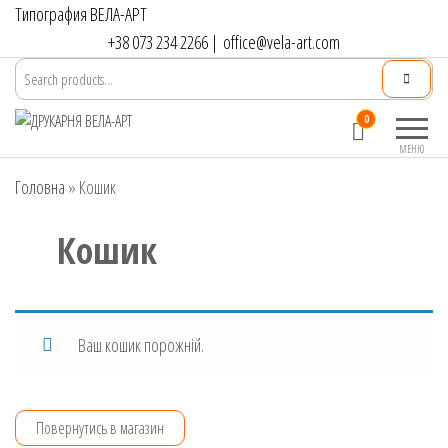
Типография ВЕЛА-АРТ
+38 073 234 2266
|
office@vela-art.com
Друкарня
Офсетний,
0
ВЕЛА-АРТ
цифровий та
МЕНЮ
широкоформатний
Головна
»
Кошик
друк. Замовлення
поліграфії онлайн.
Кошик
Ваш кошик порожній.
Повернутись в магазин