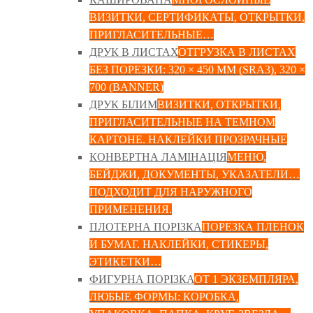
ВИЗИТКИ, СЕРТИФИКАТЫ, ОТКРЫТКИ,
ПРИГЛАСИТЕЛЬНЫЕ…
ДРУК В ЛИСТАХ
ОТГРУЗКА В ЛИСТАХ
БЕЗ ПОРЕЗКИ: 320 × 450 ММ (SRA3), 320 ×
700 (BANNER)
ДРУК БІЛИМ
ВИЗИТКИ, ОТКРЫТКИ,
ПРИГЛАСИТЕЛЬНЫЕ НА ТЕМНОМ
КАРТОНЕ. НАКЛЕЙКИ ПРОЗРАЧНЫЕ
КОНВЕРТНА ЛАМІНАЦІЯ
МЕНЮ,
БЕЙДЖИ, ДОКУМЕНТЫ, УКАЗАТЕЛИ…
ПОДХОДИТ ДЛЯ НАРУЖНОГО
ПРИМЕНЕНИЯ.
ПЛОТЕРНА ПОРІЗКА
ПОРЕЗКА ПЛЕНОК
И БУМАГ. НАКЛЕЙКИ, СТИКЕРЫ,
ЭТИКЕТКИ…
ФИГУРНА ПОРІЗКА
ОТ 1 ЭКЗЕМПЛЯРА,
ЛЮБЫЕ ФОРМЫ: КОРОБКА,