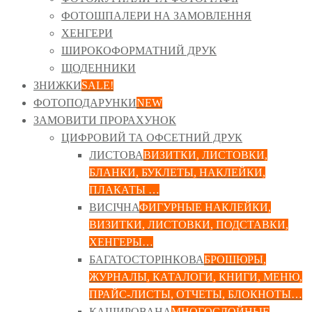
ФОТОШПАЛЕРИ НА ЗАМОВЛЕННЯ
ХЕНГЕРИ
ШИРОКОФОРМАТНИЙ ДРУК
ЩОДЕННИКИ
ЗНИЖКИ
SALE!
ФОТОПОДАРУНКИ
NEW
ЗАМОВИТИ ПРОРАХУНОК
ЦИФРОВИЙ ТА ОФСЕТНИЙ ДРУК
ЛИСТОВА
ВИЗИТКИ, ЛИСТОВКИ,
БЛАНКИ, БУКЛЕТЫ, НАКЛЕЙКИ,
ПЛАКАТЫ …
ВИСІЧНА
ФИГУРНЫЕ НАКЛЕЙКИ,
ВИЗИТКИ, ЛИСТОВКИ, ПОДСТАВКИ,
ХЕНГЕРЫ…
БАГАТОСТОРІНКОВА
БРОШЮРЫ,
ЖУРНАЛЫ, КАТАЛОГИ, КНИГИ, МЕНЮ,
ПРАЙС-ЛИСТЫ, ОТЧЕТЫ, БЛОКНОТЫ…
КАШИРОВАНА
МНОГОСЛОЙНЫЕ