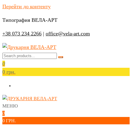
Перейти до контенту
Типография ВЕЛА-АРТ
+38 073 234 2266
|
office@vela-art.com
Друкарня ВЕЛА-АРТ
Офсетний, цифровий та широкоформатний друк.
0
Замовлення поліграфії онлайн.
0 грн.
МЕНЮ
Друкарня ВЕЛА-АРТ
Офсетний, цифровий та широкоформатний друк. Замовлення
0
поліграфії онлайн.
0 ГРН.