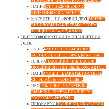
УПАКОВКА, ПАПКА, КРУГ, ЗВЕЗДА…
ПАПКИ
ОТ 1 ЭКЗЕМПЛЯРА С
ВКЛЕЕННЫМ КАРМАНОМ
МАГНИТИ – ЦИФРОВИЙ ДРУК
МАГНИТ
ВИНИЛОВЫЙ С КЛЕЕВЫМ СЛОЕМ
ТОЛЩИНОЙ 0.4, 0.7, 0.9 ММ
ШИРОКОФОРМАТНИЙ ТА ПЛАНШЕТНИЙ
ДРУК
БАНЕР
БАННЕРНЫЕ ВЫВЕСКИ,
РАСТЯЖКИ, ТЕНТЫ, БРАНДМАУЭРЫ…
ПЛІВКА
НАКЛЕЙКИ, ПЛЕНКА ДЛЯ
ОКЛЕЙКИ ВИТРИН, ВЫВЕСОК, АВТО…
ПАПІР
АФИШИ, ПЛАКАТЫ, ПОСТЕРЫ,
СИТИЛАЙТЫ, БИЛБОРДЫ…
ПВХ
ТАБЛИЧКИ, УКАЗАТЕЛИ,
ВЫВЕСКИ, БУКВЫ, ПЛАНШЕТЫ,
РОСТОВЫЕ ФИГУРЫ…
ПІНОКАРТОН
ТАБЛИЧКИ, УКАЗАТЕЛИ,