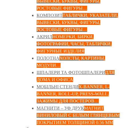
ВЫВЕСКИ, БУКВЫ, ФИГУРЫ,
РОСТОВЫЕ ФИГУРЫ…
КОМПОЗИТ
ТАБЛИЧКИ, УКАЗАТЕЛИ,
ВЫВЕСКИ, БУКВЫ, ФИГУРЫ,
РОСТОВЫЕ ФИГУРЫ…
АКРИЛ
НОМЕРКИ, БИРКИ,
ФОТОГРАФИИ, ЧАСЫ, ТАБЛИЧКИ,
ФИГУРНЫЕ ИЗДЕЛИЯ
ПОЛОТНА
ХОЛСТЫ, КАРТИНЫ,
МОДУЛИ…
ШПАЛЕРИ ТА ФОТОШПАЛЕРИ
ДЛЯ
ДОМА И ОФИСА
МОБІЛЬНІ СТЕНДИ
X-BANNER, L-
BANNER, ROLL-UP, PRESS-WALL,
ЗАЖИМЫ ДЛЯ ПОСТЕРОВ…
МАГНИТИ – УФ ДРУК
МАГНИТ
ВИНИЛОВЫЙ С БЕЛЫМ ГЛЯНЦЕВЫМ
ПОКРЫТИЕМ ТОЛЩИНОЙ 0.56 ММ