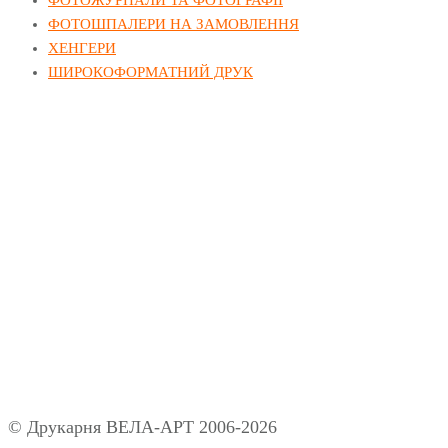
ФОТОШПАЛЕРИ НА ЗАМОВЛЕННЯ
ХЕНГЕРИ
ШИРОКОФОРМАТНИЙ ДРУК
Принимаем к оплате
Блог
О компании
Відгуки
Питання та відповіді
Полиграфия
Умови використання
Політика конфіденційності
Мапа сайту
© Друкарня ВЕЛА-АРТ 2006-2026