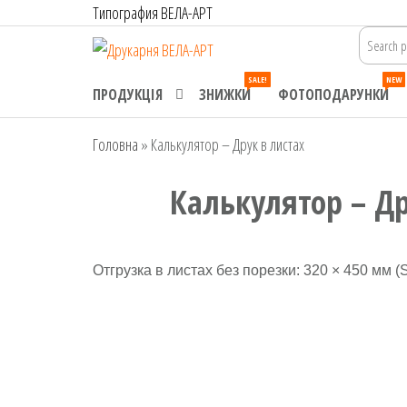
Перейти
Типография ВЕЛА-АРТ
до
Друкарня
Офсетний,
контенту
цифровий та
ВЕЛА-АРТ
SALE!
NEW
широкоформатний
ПРОДУКЦІЯ
ЗНИЖКИ
ФОТОПОДАРУНКИ
друк. Замовлення
поліграфії онлайн.
Головна
»
Калькулятор – Друк в листах
Калькулятор – Др
Отгрузка в листах без порезки: 320 × 450 мм (