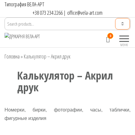
Перейти
Типография ВЕЛА-АРТ
до
+38 073 234 2266
|
office@vela-art.com
контенту
Друкарня
Офсетний,
0
ВЕЛА-АРТ
цифровий та
МЕНЮ
широкоформатний
Головна
»
Калькулятор – Акрил друк
друк. Замовлення
поліграфії онлайн.
Калькулятор – Акрил
друк
Номерки, бирки, фотографии, часы, таблички,
фигурные изделия