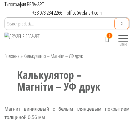
Перейти
Типография ВЕЛА-АРТ
до
+38 073 234 2266
|
office@vela-art.com
контенту
Друкарня
Офсетний,
0
ВЕЛА-АРТ
цифровий та
МЕНЮ
широкоформатний
Головна
»
Калькулятор – Магніти – УФ друк
друк. Замовлення
поліграфії онлайн.
Калькулятор –
Магніти – УФ друк
Магнит виниловый с белым глянцевым покрытием
толщиной 0.56 мм