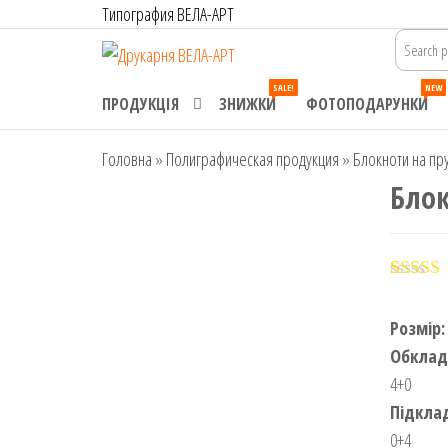
Перейти
Типография ВЕЛА-АРТ
до
Друкарня
Офсетний,
контенту
цифровий та
ВЕЛА-АРТ
SALE!
NEW
широкоформатний
ПРОДУКЦІЯ
ЗНИЖКИ
ФОТОПОДАРУНКИ
друк. Замовлення
поліграфії онлайн.
Головна
»
Полиграфическая продукция
»
Блокноти на пр
Блок
Рейтин
3
5.00
з 5
Розмір:
основі
опитув
Обклад
покупц
4+0
Підкла
0+4