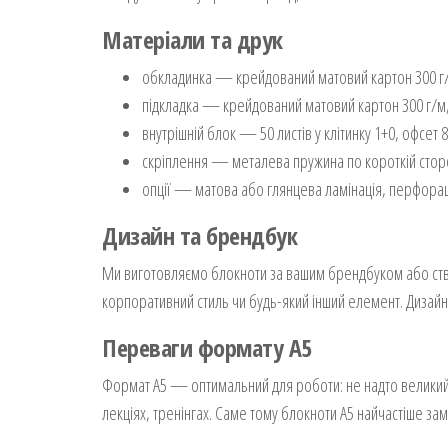
Матеріали та друк
обкладинка — крейдований матовий картон 300 г/
підкладка — крейдований матовий картон 300 г/м,
внутрішній блок — 50 листів у клітинку 1+0, офсет 8
скріплення — металева пружина по короткій стор
опції — матова або глянцева ламінація, перфорац
Дизайн та брендбук
Ми виготовляємо блокноти за вашим брендбуком або ство
корпоративний стиль чи будь-який інший елемент. Дизайне
Переваги формату А5
Формат А5 — оптимальний для роботи: не надто великий і
лекціях, тренінгах. Саме тому блокноти А5 найчастіше з