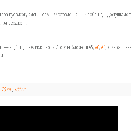
гарантує високу якість. Термін виготовлення — 3 робочі дні. Доступна дос
для затвердження.
 — від 1 шт до великих партій. Доступні блокноти А5,
А6
,
А4
, а також план
ом.
,
75 шт.
,
100 шт.