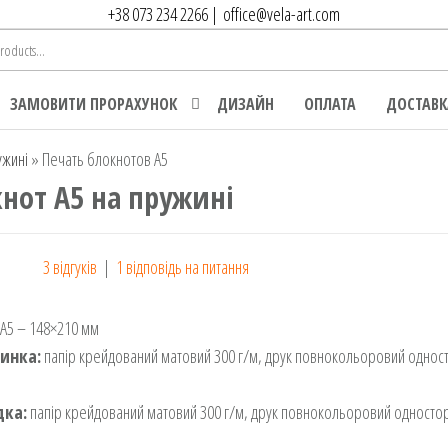
+38 073 234 2266
|
office@vela-art.com
ЗАМОВИТИ ПРОРАХУНОК
ДИЗАЙН
ОПЛАТА
ДОСТАВК
ужині
»
Печать блокнотов А5
нот А5 на пружині
3
відгуків
|
1
відповідь на питання
г
 на
А5 – 148×210 мм
ання
инка:
папір крейдований матовий 300 г/м, друк повнокольоровий однос
ів
дка:
папір крейдований матовий 300 г/м, друк повнокольоровий односто