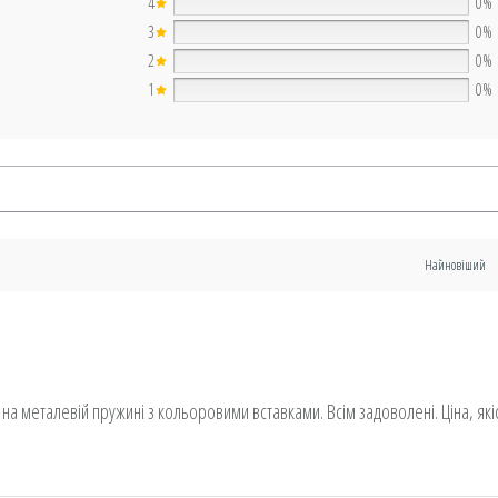
4
0%
3
0%
2
0%
1
0%
на металевій пружині з кольоровими вставками. Всім задоволені. Ціна, якіс