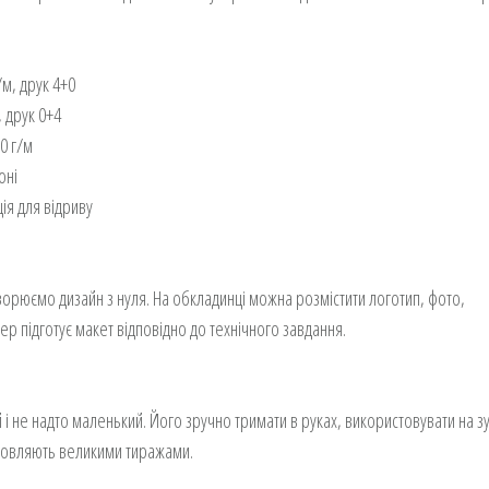
м, друк 4+0
 друк 0+4
0 г/м
оні
ія для відриву
рюємо дизайн з нуля. На обкладинці можна розмістити логотип, фото,
р підготує макет відповідно до технічного завдання.
 не надто маленький. Його зручно тримати в руках, використовувати на зу
амовляють великими тиражами.