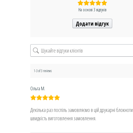
На основі 3 відгуків
Додати відгук
1-3 of 3 reviews
Ольга М.
Декілька раз поспіль замовляємо в цій друкарні блокноти 
швидкість виготовлення замовлення.