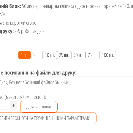
ній блок:
50 листів, стандартна клітинка одностороння чорно-біла 1+0, 
г/м
а:
по короткій стороні
друку:
2-5 робочих днів
1 шт.
5 шт.
10 шт.
25 шт.
50 шт.
75 шт.
100 шт.
е посилання на файли для друку:
во (макетов/комплектов):
нот
+
Додати в кошик
ОВИТИ БЛОКНОТИ НА ПРУЖИНІ З ІНШИМИ ПАРАМЕТРАМИ
ині