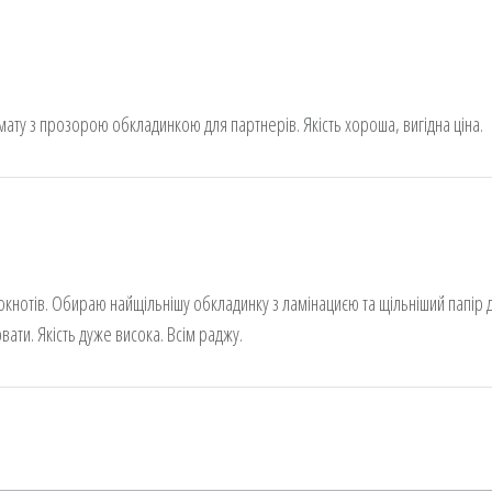
ату з прозорою обкладинкою для партнерів. Якість хороша, вигідна ціна.
окнотів. Обираю найщільнішу обкладинку з ламінациєю та щільніший папір 
ати. Якість дуже висока. Всім раджу.