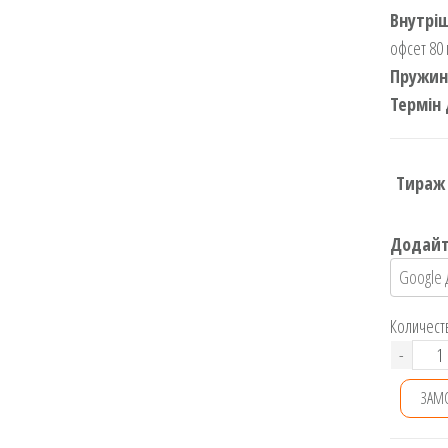
Внутріш
офсет 80 
Пружин
Термін 
Тираж
Додайт
Количест
Блок
-
А5
ЗАМ
на
пруж