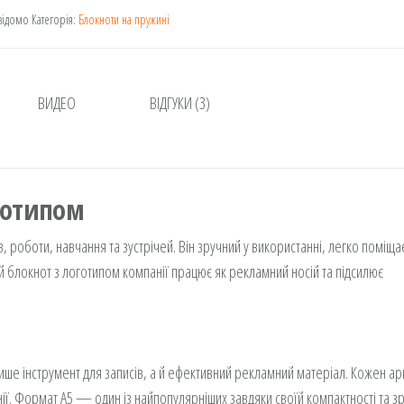
кість
відомо
Категорія:
Блокноти на пружині
ВИДЕО
ВІДГУКИ (3)
оготипом
 роботи, навчання та зустрічей. Він зручний у використанні, легко поміщає
ий блокнот з логотипом компанії працює як рекламний носій та підсилює
ише інструмент для записів, а й ефективний рекламний матеріал. Кожен ар
ії. Формат А5 — один із найпопулярніших завдяки своїй компактності та зр