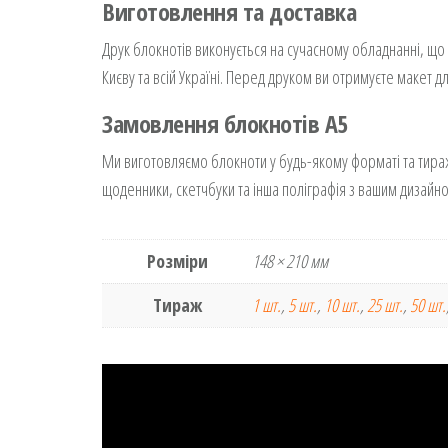
Виготовлення та доставка
Друк блокнотів виконується на сучасному обладнанні, що 
Києву та всій Україні. Перед друком ви отримуєте макет 
Замовлення блокнотів А5
Ми виготовляємо блокноти у будь-якому форматі та тиражі
щоденники, скетчбуки та інша поліграфія з вашим дизайн
Розміри
148 × 210 мм
Тираж
1 шт.
,
5 шт.
,
10 шт.
,
25 шт.
,
50 шт.