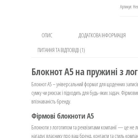
кіль
Артикул:
Не
ОПИС
ДОДАТКОВА ІНФОРМАЦІЯ
ПИТАННЯ ТА ВІДПОВІДІ (1)
Блокнот А5 на пружині з л
Блокнот А5 – універсальний формат для щоденних записів,
сумку чи рюкзак і підходить для будь-яких задач. Фірмов
впізнаваність бренду.
Фірмові блокноти А5
Блокноти з логотипом та реквізитами компанії — це не л
нагадує власнику про ваш бренд, контакти та стиль компан