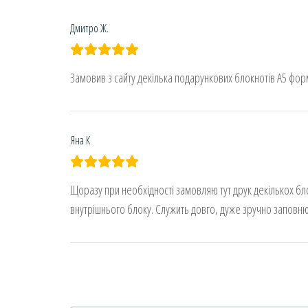
Дмитро Ж.
Замовив з сайту декілька подарункових блокнотів А5 форм
Яна К
Щоразу при необхідності замовляю тут друк декількох бл
внутрішнього блоку. Служить довго, дуже зручно заповнюв