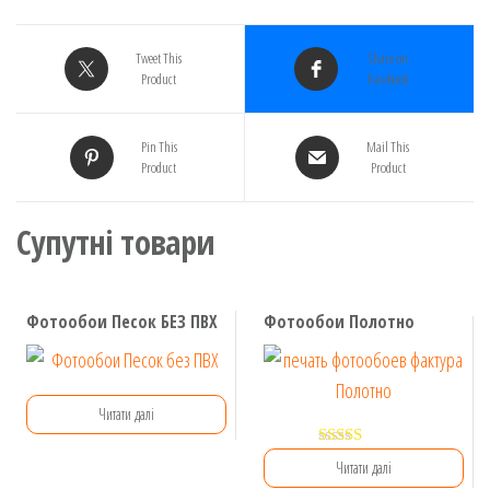
Tweet This
Share on
Product
Facebook
Pin This
Mail This
Product
Product
Супутні товари
Фотообои Песок БЕЗ ПВХ
Фотообои Полотно
Читати далі
Оцінено в
Читати далі
5.00