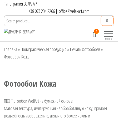
Перейти
Типография ВЕЛА-АРТ
до
+38 073 234 2266
|
office@vela-art.com
контенту
Друкарня
Офсетний,
0
ВЕЛА-АРТ
цифровий та
МЕНЮ
широкоформатний
Головна
»
Полиграфическая продукция
друк. Замовлення
»
Печать фотообоев
»
поліграфії онлайн.
Фотообои Кожа
Фотообои Кожа
ПВХ Фотообои WellArt на бумажной основе
Матовая текстура, имитирующая необработанную кожу, придает
рельефность изображению, делая его более ярким и