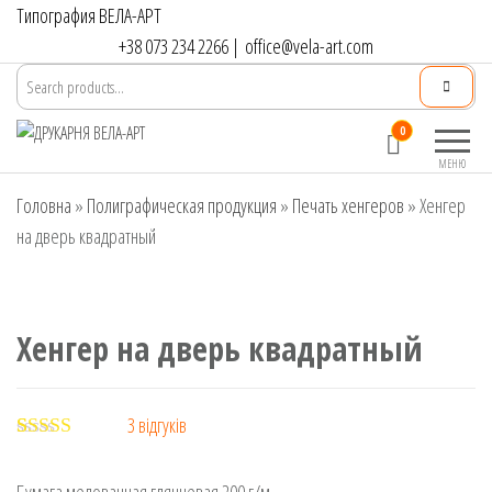
Перейти
Типография ВЕЛА-АРТ
до
+38 073 234 2266
|
office@vela-art.com
контенту
Друкарня
Офсетний,
0
ВЕЛА-АРТ
цифровий та
МЕНЮ
широкоформатний
Головна
»
Полиграфическая продукция
друк. Замовлення
»
Печать хенгеров
»
Хенгер
поліграфії онлайн.
на дверь квадратный
Хенгер на дверь квадратный
3
відгуків
Рейтинг
3
5.00
з 5 на