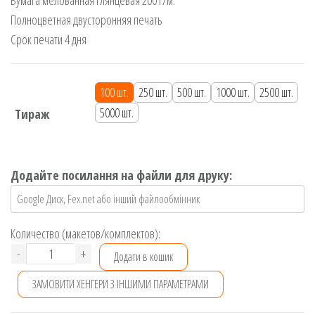
Бумага мелованная глянцевая 200 г/м.
основі
опитування
Полноцветная двусторонняя печать
покупців
Срок печати 4 дня
100 шт.
250 шт.
500 шт.
1000 шт.
2500 шт.
5000 шт.
Тираж
Додайте посилання на файли для друку:
Количество (макетов/комплектов):
Хенгер
-
+
Додати в кошик
на
ЗАМОВИТИ ХЕНГЕРИ З ІНШИМИ ПАРАМЕТРАМИ
дверь
квадратный