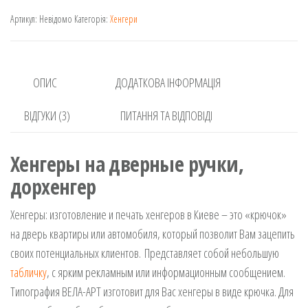
кількість
Артикул:
Невідомо
Категорія:
Хенгери
ОПИС
ДОДАТКОВА ІНФОРМАЦІЯ
ВІДГУКИ (3)
ПИТАННЯ ТА ВІДПОВІДІ
Хенгеры на дверные ручки,
дорхенгер
Хенгеры: изготовление и печать хенгеров в Киеве – это «крючок»
на дверь квартиры или автомобиля, который позволит Вам зацепить
своих потенциальных клиентов. Представляет собой небольшую
табличку
, с ярким рекламным или информационным сообщением.
Типография ВЕЛА-АРТ изготовит для Вас хенгеры в виде крючка. Для