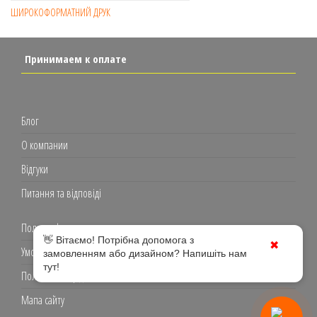
ШИРОКОФОРМАТНИЙ ДРУК
Принимаем к оплате
Блог
О компании
Відгуки
Питання та відповіді
Полиграфия
👋 Вітаємо! Потрібна допомога з
✖
Умови використання
замовленням або дизайном? Напишіть нам
тут!
Політика конфіденційності
Мапа сайту