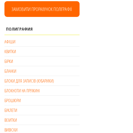
варіантів.
ЗАМОВИТИ ПРОРАХУНОК ПОЛІГРАФІЇ
Параметри
можна
ПОЛИГРАФИЯ
вибрати
на
АФІШИ
сторінці
КВИТКИ
товару
БІРКИ
БЛАНКИ
БЛОКИ ДЛЯ ЗАПИСІВ (КУБАРИКИ)
БЛОКНОТИ НА ПРУЖИНІ
БРОШЮРИ
БУКЛЕТИ
ВІЗИТКИ
ВИВІСКИ