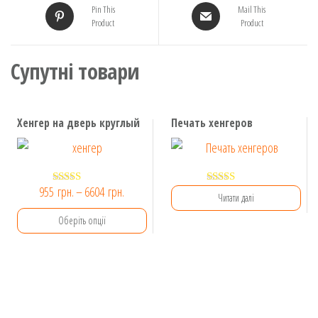
Pin This
Mail This
Product
Product
Супутні товари
Хенгер на дверь круглый
Печать хенгеров
Діапазон
955
грн.
–
6604
грн.
Оцінено в
Оцінено в
Читати далі
5.00
5.00
цін:
з 5
з 5
Оберіть опції
від
955 грн.
Цей
до
товар
6604 грн.
має
кілька