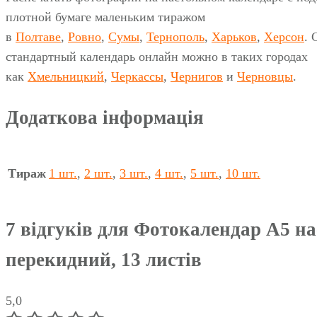
плотной бумаге маленьким тиражом
в
Полтаве
,
Ровно
,
Сумы
,
Тернополь
,
Харьков
,
Херсон
. 
стандартный календарь онлайн можно в таких городах
как
Хмельницкий
,
Черкассы
,
Чернигов
и
Черновцы
.
Додаткова інформація
Тираж
1 шт.
,
2 шт.
,
3 шт.
,
4 шт.
,
5 шт.
,
10 шт.
7 відгуків для
Фотокалендар А5 на
перекидний, 13 листів
5,0