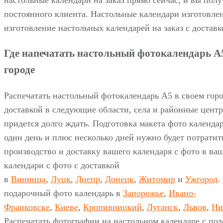
настольные календари на заказ прямо сейчас, и вы пол
постоянного клиента. Настольные календари изготовле
изготовление настольных календарей на заказ с доставк
Где напечатать настольный фотокалендарь А5
городе
Распечатать настольный фотокалендарь А5 в своем гор
доставкой в следующие области, села и районные центр
придется долго ждать. Подготовка макета фото календар
один день и плюс несколько дней нужно будет потратит
производство и доставку вашего календаря с фото в ваш
календари с фото с доставкой
в
Винница
,
Луцк
,
Днепр
,
Донецк
,
Житомир
и
Ужгород
.
подарочный фото календарь в
Запорожье
,
Ивано-
Франковске
,
Киеве
,
Кропивницкий
,
Луганск
,
Львов
,
Ни
Распечатать фотографии на настольном календаре с под