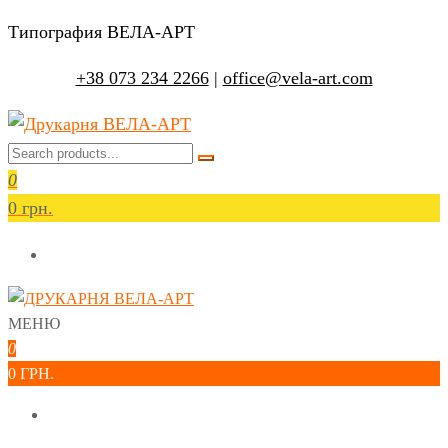
Перейти
Типография ВЕЛА-АРТ
до
+38 073 234 2266
|
office@vela-art.com
контенту
Друкарня ВЕЛА-АРТ
Офсетний, цифровий та широкоформатний друк.
0
Замовлення поліграфії онлайн.
0 грн.
МЕНЮ
Друкарня ВЕЛА-АРТ
Офсетний, цифровий та широкоформатний друк. Замовлення
0
поліграфії онлайн.
0 ГРН.