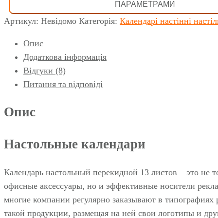
ПАРАМЕТРАМИ
13
Артикул:
Невідомо
Категорія:
Календарі настінні настіл
листів
кількість
Опис
Додаткова інформація
Відгуки (8)
Питання та відповіді
Опис
Настольные календари
Календарь настольный перекидной 13 листов – это не т
офисные аксессуары, но и эффективные носители рекла
многие компании регулярно заказывают в типографиях
такой продукции, размещая на ней свои логотипы и др