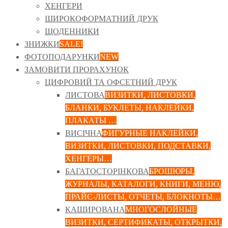
ХЕНГЕРИ
ШИРОКОФОРМАТНИЙ ДРУК
ЩОДЕННИКИ
ЗНИЖКИ
SALE!
ФОТОПОДАРУНКИ
NEW
ЗАМОВИТИ ПРОРАХУНОК
ЦИФРОВИЙ ТА ОФСЕТНИЙ ДРУК
ЛИСТОВА
ВИЗИТКИ, ЛИСТОВКИ,
БЛАНКИ, БУКЛЕТЫ, НАКЛЕЙКИ,
ПЛАКАТЫ …
ВИСІЧНА
ФИГУРНЫЕ НАКЛЕЙКИ,
ВИЗИТКИ, ЛИСТОВКИ, ПОДСТАВКИ,
ХЕНГЕРЫ…
БАГАТОСТОРІНКОВА
БРОШЮРЫ,
ЖУРНАЛЫ, КАТАЛОГИ, КНИГИ, МЕНЮ,
ПРАЙС-ЛИСТЫ, ОТЧЕТЫ, БЛОКНОТЫ…
КАШИРОВАНА
МНОГОСЛОЙНЫЕ
ВИЗИТКИ, СЕРТИФИКАТЫ, ОТКРЫТКИ,