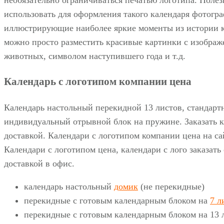
необязательно ограничиваться печатью логотипа. Полез
использовать для оформления такого календаря фотогр
иллюстрирующие наиболее яркие моменты из истории 
можно просто разместить красивые картинки с изображ
животных, символом наступившего года и т.д.
Календарь с логотипом компании цена
Календарь настольный перекидной 13 листов, стандарт
индивидуальный отрывной блок на пружине. Заказать к
доставкой. Календари с логотипом компании цена на са
Календари с логотипом цена, календари с лого заказать
доставкой в офис.
календарь настольный
домик
(не перекидные)
перекидные с готовым календарным блоком на
7 л
перекидные с готовым календарным блоком на 13 