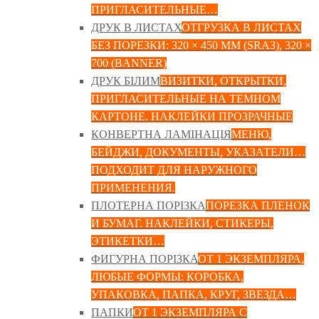
ПРИГЛАСИТЕЛЬНЫЕ…
ДРУК В ЛИСТАХ
ОТГРУЗКА В ЛИСТАХ
БЕЗ ПОРЕЗКИ: 320 × 450 ММ (SRA3), 320 ×
700 (BANNER)
ДРУК БІЛИМ
ВИЗИТКИ, ОТКРЫТКИ,
ПРИГЛАСИТЕЛЬНЫЕ НА ТЕМНОМ
КАРТОНЕ. НАКЛЕЙКИ ПРОЗРАЧНЫЕ
КОНВЕРТНА ЛАМІНАЦІЯ
МЕНЮ,
БЕЙДЖИ, ДОКУМЕНТЫ, УКАЗАТЕЛИ…
ПОДХОДИТ ДЛЯ НАРУЖНОГО
ПРИМЕНЕНИЯ.
ПЛОТЕРНА ПОРІЗКА
ПОРЕЗКА ПЛЕНОК
И БУМАГ. НАКЛЕЙКИ, СТИКЕРЫ,
ЭТИКЕТКИ…
ФИГУРНА ПОРІЗКА
ОТ 1 ЭКЗЕМПЛЯРА,
ЛЮБЫЕ ФОРМЫ: КОРОБКА,
УПАКОВКА, ПАПКА, КРУГ, ЗВЕЗДА…
ПАПКИ
ОТ 1 ЭКЗЕМПЛЯРА С