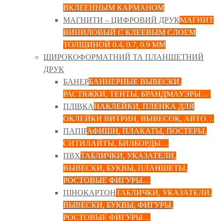
ВКЛЕЕННЫМ КАРМАНОМ
МАГНИТИ – ЦИФРОВИЙ ДРУК
МАГНИТ
ВИНИЛОВЫЙ С КЛЕЕВЫМ СЛОЕМ
ТОЛЩИНОЙ 0.4, 0.7, 0.9 ММ
ШИРОКОФОРМАТНИЙ ТА ПЛАНШЕТНИЙ
ДРУК
БАНЕР
БАННЕРНЫЕ ВЫВЕСКИ,
РАСТЯЖКИ, ТЕНТЫ, БРАНДМАУЭРЫ…
ПЛІВКА
НАКЛЕЙКИ, ПЛЕНКА ДЛЯ
ОКЛЕЙКИ ВИТРИН, ВЫВЕСОК, АВТО…
ПАПІР
АФИШИ, ПЛАКАТЫ, ПОСТЕРЫ,
СИТИЛАЙТЫ, БИЛБОРДЫ…
ПВХ
ТАБЛИЧКИ, УКАЗАТЕЛИ,
ВЫВЕСКИ, БУКВЫ, ПЛАНШЕТЫ,
РОСТОВЫЕ ФИГУРЫ…
ПІНОКАРТОН
ТАБЛИЧКИ, УКАЗАТЕЛИ,
ВЫВЕСКИ, БУКВЫ, ФИГУРЫ,
РОСТОВЫЕ ФИГУРЫ…