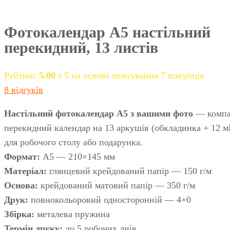
Фотокалендар А5 настільний
перекидний, 13 листів
Рейтинг
5.00
з 5 на основі опитування
7
покупців
8
відгуків
Настільний фотокалендар A5 з вашими фото
— компа
перекидний календар на 13 аркушів (обкладинка + 12 мі
для робочого столу або подарунка.
Формат:
A5 — 210×145 мм
Матеріал:
глянцевий крейдований папір — 150 г/м
Основа:
крейдований матовий папір — 350 г/м
Друк:
повнокольоровий односторонній — 4+0
Збірка:
металева пружина
Термін друку:
до 5 робочих днів