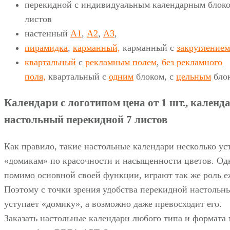
перекидной с индивидуальным календарным блоко
листов
настенный
А1
,
А2
,
А3
,
пирамидка
,
карманный,
карманный с
закруглением
квартальный
с
рекламным полем
,
без рекламного
поля,
квартальный с
одним
блоком, с
цельным
бло
Календари с логотипом цена от 1 шт., календ
настольный перекидной 7 листов
Как правило, такие настольные календари несколько у
«домикам» по красочности и насыщенности цветов. Одн
помимо основной своей функции, играют так же роль е
Поэтому с точки зрения удобства перекидной настольн
уступает «домику», а возможно даже превосходит его.
Заказать настольные календари любого типа и формата