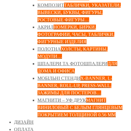
КОМПОЗИТ
ТАБЛИЧКИ, УКАЗАТЕЛИ,
ВЫВЕСКИ, БУКВЫ, ФИГУРЫ,
РОСТОВЫЕ ФИГУРЫ…
АКРИЛ
НОМЕРКИ, БИРКИ,
ФОТОГРАФИИ, ЧАСЫ, ТАБЛИЧКИ,
ФИГУРНЫЕ ИЗДЕЛИЯ
ПОЛОТНА
ХОЛСТЫ, КАРТИНЫ,
МОДУЛИ…
ШПАЛЕРИ ТА ФОТОШПАЛЕРИ
ДЛЯ
ДОМА И ОФИСА
МОБІЛЬНІ СТЕНДИ
X-BANNER, L-
BANNER, ROLL-UP, PRESS-WALL,
ЗАЖИМЫ ДЛЯ ПОСТЕРОВ…
МАГНИТИ – УФ ДРУК
МАГНИТ
ВИНИЛОВЫЙ С БЕЛЫМ ГЛЯНЦЕВЫМ
ПОКРЫТИЕМ ТОЛЩИНОЙ 0.56 ММ
ДИЗАЙН
ОПЛАТА