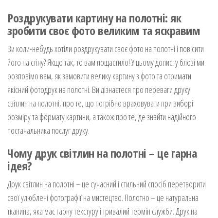
Роздрукувати картину на полотні: як
зробити своє фото великим та яскравим
Ви коли-небудь хотіли роздрукувати своє фото на полотні і повісити
його на стіну? Якщо так, то вам пощастило! У цьому дописі у блозі ми
розповімо вам, як замовити велику картину з фото та отримати
якісний фотодрук на полотні. Ви дізнаєтеся про переваги друку
світлин на полотні, про те, що потрібно враховувати при виборі
розміру та формату картини, а також про те, де знайти надійного
постачальника послуг друку.
Чому друк світлин на полотні – це гарна
ідея?
Друк світлин на полотні – це сучасний і стильний спосіб перетворити
свої улюблені фотографії на мистецтво. Полотно – це натуральна
тканина, яка має гарну текстуру і тривалий термін служби. Друк на