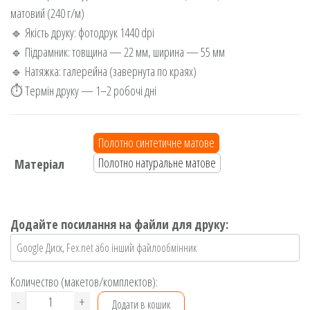
матовий (240 г/м)
🔹 Якість друку: фотодрук 1440 dpi
🔹 Підрамник: товщина — 22 мм, ширина — 55 мм
🔹 Натяжка: галерейна (завернута по краях)
⏱ Термін друку — 1–2 робочі дні
Полотно синтетичне матове
Полотно натуральне матове
Матеріал
Додайте посилання на файли для друку:
Количество (макетов/комплектов):
Картина
-
+
Додати в кошик