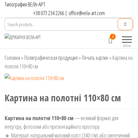
Перейти
Типография ВЕЛА-АРТ
до
+38 073 234 2266
|
office@vela-art.com
контенту
Друкарня
Офсетний,
0
ВЕЛА-АРТ
цифровий та
МЕНЮ
широкоформатний
Головна
»
Полиграфическая продукция
друк. Замовлення
»
Печать картин
»
Картина на
поліграфії онлайн.
полотні 110×80 см
Картина на полотні 110×80 см
Картина на полотні 110×80 см
— великий формат для
інтер’єру, фотозони або презентаційного простору.
🔹 Матеріал: натуральний матовий холст (340 г/м) або синтетичний