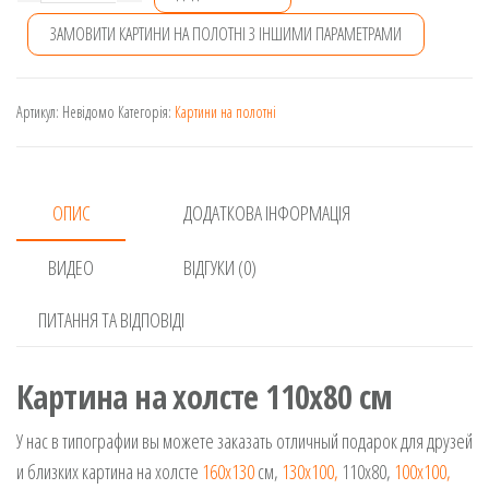
на
ЗАМОВИТИ КАРТИНИ НА ПОЛОТНІ З ІНШИМИ ПАРАМЕТРАМИ
полотні
110×80
см
Артикул:
Невідомо
Категорія:
Картини на полотні
кількість
ОПИС
ДОДАТКОВА ІНФОРМАЦІЯ
ВИДЕО
ВІДГУКИ (0)
ПИТАННЯ ТА ВІДПОВІДІ
Картина на холсте 110х80 см
У нас в типографии вы можете заказать отличный подарок для друзей
и близких картина на холсте
160х130
см,
130х100,
110х80,
100х100,