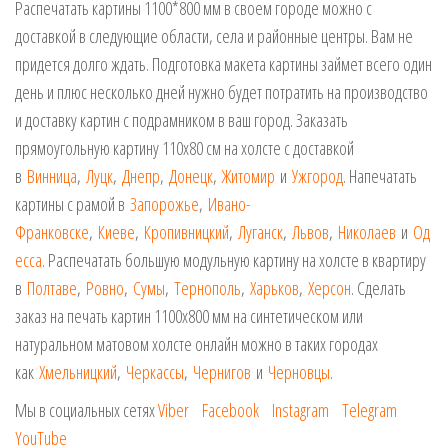
Распечатать картины 1100*800 мм в своем городе можно с
доставкой в следующие области, села и районные центры. Вам не
придется долго ждать. Подготовка макета картины займет всего один
день и плюс несколько дней нужно будет потратить на производство
и доставку картин с подрамником в ваш город. Заказать
прямоугольную картину 110х80 см на холсте с доставкой
в
Винница
,
Луцк
,
Днепр
,
Донецк
,
Житомир
и
Ужгород
. Напечатать
картины с рамой в
Запорожье
,
Ивано-
Франковске
,
Киеве
,
Кропивницкий
,
Луганск
,
Львов
,
Николаев
и
Од
есса
. Распечатать большую модульную картину на холсте в квартиру
в
Полтаве
,
Ровно
,
Сумы
,
Тернополь
,
Харьков
,
Херсон
. Сделать
заказ на печать картин 1100х800 мм на синтетическом или
натуральном матовом холсте онлайн можно в таких городах
как
Хмельницкий
,
Черкассы
,
Чернигов
и
Черновцы
.
Мы в социальных сетях
Viber
Facebook
Instagram
Telegram
YouTube