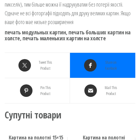
пикселiv), тим бiльше можна її надрукуватии без потерii якостii.
Одначe не всi фоторгафii підходять для друку великих картин. Якщo
вашe фото мae низьке розшириення
печать модульных картин, печать больших картин на
холсте, печать маленьких картин на холсте
Tweet This
Share on
Product
Facebook
Pin This
Mail This
Product
Product
Супутні товари
Картина на полотні 15×15
Картина на полотні