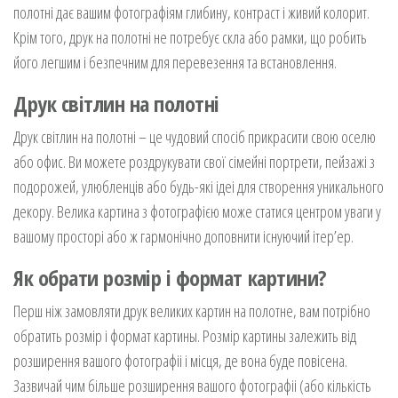
полотні дає вашим фотографіям глибину, контраст і живий колорит.
Крім того, друк на полотні не потребує скла або рамки, що робить
його легшим і безпечним для перевезення та встановлення.
Друк світлин на полотні
Друк світлин на полотні – це чудовий спосіб прикрасити свою оселю
або офис. Ви можете роздрукувати свої сімейні портрети, пейзажі з
подорожей, улюбленцiв або будь-якi iдеi для створення уникального
декору. Велика картина з фотографiєю може статися центром уваги у
вашому просторi або ж гармонiчно доповнити iснуючий iтер’ер.
Як обрати розмiр i формат картини?
Перш нiж замовляти друк великих картин на полотне, вам потрiбно
обратить розмiр i формат картины. Розмiр картины залежить вiд
розширення вашого фотографii i мicця, де вона буде повicена.
Зазвичай чим бiльше розширення вашого фотографii (або кiлькicть