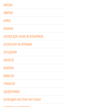
на
АФІШИ
сторінці
КВИТКИ
товару
БІРКИ
БЛАНКИ
БЛОКИ ДЛЯ ЗАПИСІВ (КУБАРИКИ)
БЛОКНОТИ НА ПРУЖИНІ
БРОШЮРИ
БУКЛЕТИ
ВІЗИТКИ
ВИВІСКИ
ГРАМОТИ
ЩОДЕННИКИ
КАЛЕНДАРІ НАСТІННІ НАСТІЛЬНІ