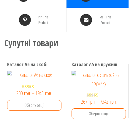
Pin This
Mail This
Product
Product
Супутні товари
Каталог A6 на скобі
Каталог A5 на пружині
Діапазон
200
грн.
–
1945
грн.
Оцінено в
5.00
цін:
Діапазон
267
грн.
–
7342
грн.
Оцінено в
з 5
Оберіть опції
5.00
від
цін:
з 5
Оберіть опції
200 грн.
від
Цей
до
267 грн.
товар
Цей