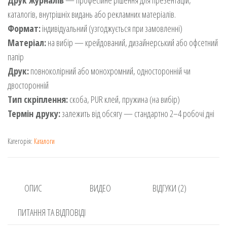
Друк журналів
— професійне рішення для презентацій,
основі
опитування
каталогів, внутрішніх видань або рекламних матеріалів.
покупців
Формат:
індивідуальний (узгоджується при замовленні)
Матеріал:
на вибір — крейдований, дизайнерський або офсетний
папір
Друк:
повноколірний або монохромний, односторонній чи
двосторонній
Тип скріплення:
скоба, PUR клей, пружина (на вибір)
Термін друку:
залежить від обсягу — стандартно 2–4 робочі дні
Категорія:
Каталоги
ОПИС
ВИДЕО
ВІДГУКИ (2)
ПИТАННЯ ТА ВІДПОВІДІ