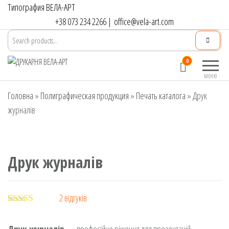
Перейти
Типография ВЕЛА-АРТ
до
+38 073 234 2266
|
office@vela-art.com
контенту
Друкарня
Офсетний,
0
ВЕЛА-АРТ
цифровий та
МЕНЮ
широкоформатний
Головна
»
Полиграфическая продукция
друк. Замовлення
»
Печать каталога
»
Друк
поліграфії онлайн.
журналів
Друк журналів
2
відгуків
Рейтинг
2
5.00
з 5 на