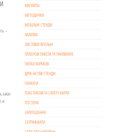
 и
МАГНИТЫ
МЕТОДИЧКИ
МОБІЛЬНІ СТЕНДИ
ть –
НАЛІПКИ
ЛИСТІВКИ ВІТАЛЬНІ
ПАПЕРОВІ ПАКЕТИ ТА ПАКУВАННЯ
ПАПКИ ФІРМОВІ
ДРУК НА ПВХ СТЕНДИ
ПЛАКАТИ
ПЛАСТИКОВІ ТА СКРЕТЧ КАРТИ
ь заказ
о и
ПОСТЕРИ
ЗАПРОШЕННЯ
СЕРТИФІКАТИ
СЕТИ ДЛЯ КАВ’ЯРЕНЬ