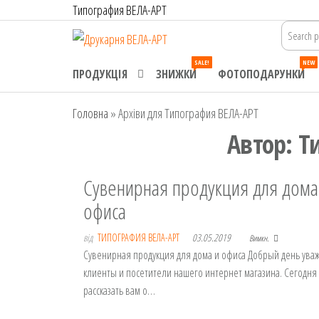
Перейти
Типография ВЕЛА-АРТ
до
Друкарня
Офсетний,
контенту
цифровий та
ВЕЛА-АРТ
SALE!
NEW
широкоформатний
ПРОДУКЦІЯ
ЗНИЖКИ
ФОТОПОДАРУНКИ
друк. Замовлення
поліграфії онлайн.
Головна
»
Архіви для Типография ВЕЛА-АРТ
Автор:
Т
Сувенирная продукция для дома
офиса
від
ТИПОГРАФИЯ ВЕЛА-АРТ
03.05.2019
Вимкн.
Сувенирная продукция для дома и офиса Добрый день ув
клиенты и посетители нашего интернет магазина. Сегодня
рассказать вам о…