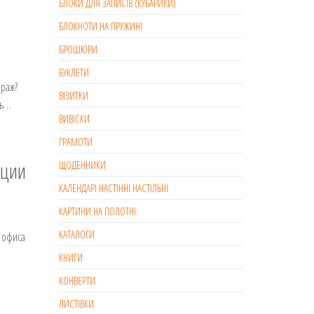
БЛОКИ ДЛЯ ЗАПИСІВ (КУБАРИКИ)
БЛОКНОТИ НА ПРУЖИНІ
БРОШЮРИ
БУКЛЕТИ
ираж?
ВІЗИТКИ
нь…
ВИВІСКИ
ГРАМОТИ
кции
ЩОДЕННИКИ
КАЛЕНДАРІ НАСТІННІ НАСТІЛЬНІ
КАРТИНИ НА ПОЛОТНІ
КАТАЛОГИ
 офиса
КНИГИ
КОНВЕРТИ
ЛИСТІВКИ