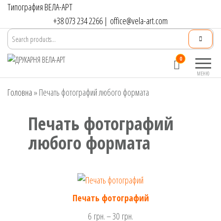
Перейти
Типография ВЕЛА-АРТ
до
+38 073 234 2266
|
office@vela-art.com
контенту
Друкарня
Офсетний,
0
ВЕЛА-АРТ
цифровий та
МЕНЮ
широкоформатний
Головна
»
Печать фотографий любого формата
друк. Замовлення
поліграфії онлайн.
Печать фотографий
любого формата
Печать фотографий
Діапазон
6
грн.
–
30
грн.