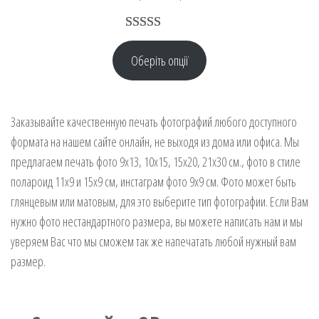
цін:
від
Рейтинг
44
6 грн.
Оберіть опції
4.98
з 5 на
до
основі
30 грн.
опитування
Заказывайте качественную печать фотографий любого доступного
покупців
формата на нашем сайте онлайн, не выходя из дома или офиса. Мы
предлагаем печать фото 9х13, 10х15, 15х20, 21х30 см., фото в стиле
полароид 11х9 и 15х9 см, инстаграм фото 9х9 см. Фото может быть
глянцевым или матовым, для это выберите тип фотографии. Если Вам
нужно фото нестандартного размера, вы можете написать нам и мы
уверяем Вас что мы сможем так же напечатать любой нужный вам
размер.