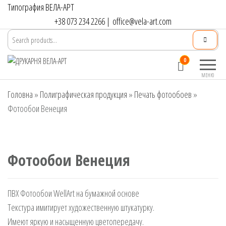
Перейти
Типография ВЕЛА-АРТ
до
+38 073 234 2266
|
office@vela-art.com
контенту
Друкарня
Офсетний,
0
ВЕЛА-АРТ
цифровий та
МЕНЮ
широкоформатний
Головна
»
Полиграфическая продукция
друк. Замовлення
»
Печать фотообоев
»
поліграфії онлайн.
Фотообои Венеция
Фотообои Венеция
ПВХ Фотообои WellArt на бумажной основе
Текстура имитирует художественную штукатурку.
Имеют яркую и насыщенную цветопередачу.