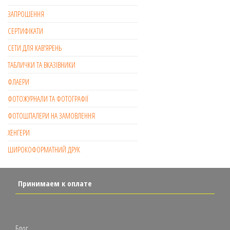
ЗАПРОШЕННЯ
СЕРТИФІКАТИ
СЕТИ ДЛЯ КАВ’ЯРЕНЬ
ТАБЛИЧКИ ТА ВКАЗІВНИКИ
ФЛАЕРИ
ФОТОЖУРНАЛИ ТА ФОТОГРАФІЇ
ФОТОШПАЛЕРИ НА ЗАМОВЛЕННЯ
ХЕНГЕРИ
ШИРОКОФОРМАТНИЙ ДРУК
Принимаем к оплате
Блог