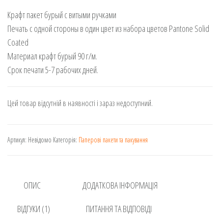
5.00
з 5 на
Крафт пакет бурый с витыми ручками
основі
опитування
Печать с одной стороны в один цвет из набора цветов Pantone Solid
покупця
Coated
Материал крафт бурый 90 г/м.
Срок печати 5-7 рабочих дней.
Цей товар відсутній в наявності і зараз недоступний.
Артикул:
Невідомо
Категорія:
Паперові пакети та пакування
ОПИС
ДОДАТКОВА ІНФОРМАЦІЯ
ВІДГУКИ (1)
ПИТАННЯ ТА ВІДПОВІДІ