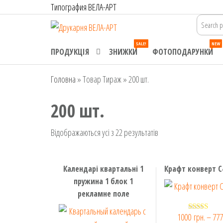
Перейти
Типография ВЕЛА-АРТ
до
Друкарня
Офсетний,
контенту
цифровий та
ВЕЛА-АРТ
SALE!
NEW
широкоформатний
ПРОДУКЦІЯ
ЗНИЖКИ
ФОТОПОДАРУНКИ
друк. Замовлення
поліграфії онлайн.
Головна
»
Товар Тираж
»
200 шт.
200 шт.
Сортування
Відображаються усі з 22 результатів
за
ціною:
Календарі квартальні 1
Крафт конверт С4
від
пружина 1 блок 1
високої
рекламне поле
до
низької
1000
грн.
–
77
Оцінено 