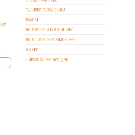
1657 грн.
ТАБЛИЧКИ ТА ВКАЗІВНИКИ
ФЛАЕРИ
.
ФОТОЖУРНАЛИ ТА ФОТОГРАФІЇ
ри
ФОТОШПАЛЕРИ НА ЗАМОВЛЕННЯ
ХЕНГЕРИ
Діапазон
.
цін:
ШИРОКОФОРМАТНИЙ ДРУК
від
94 грн.
до
563 грн.
.
ри