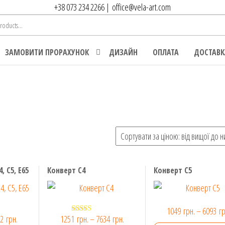
+38 073 234 2266
|
office@vela-art.com
ЗАМОВИТИ ПРОРАХУНОК
ДИЗАЙН
ОПЛАТА
ДОСТАВК
, С5, Е65
Конверт C4
Конверт C5
1049
грн.
–
6093
гр
Діапазон
Діапазон
72
грн.
1251
грн.
–
7634
грн.
в
Оцінено в