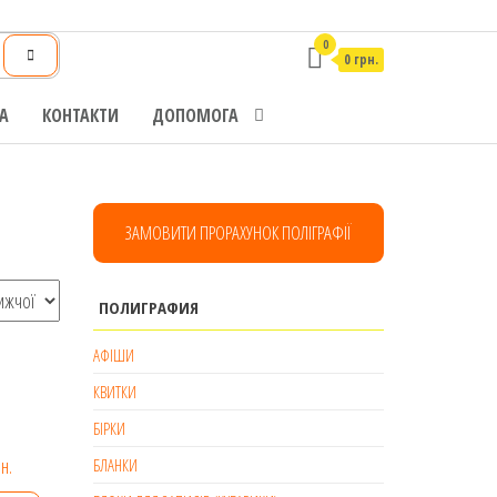
0
0 грн.
А
КОНТАКТИ
ДОПОМОГА
ЗАМОВИТИ ПРОРАХУНОК ПОЛІГРАФІЇ
ПОЛИГРАФИЯ
АФІШИ
КВИТКИ
БІРКИ
Діапазон
н.
БЛАНКИ
цін: