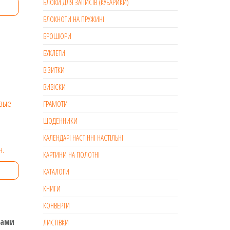
БЛОКИ ДЛЯ ЗАПИСІВ (КУБАРИКИ)
від
БЛОКНОТИ НА ПРУЖИНІ
1049 грн.
БРОШЮРИ
до
БУКЛЕТИ
6093 грн.
ВІЗИТКИ
ВИВІСКИ
.
ри
ГРАМОТИ
ЩОДЕННИКИ
КАЛЕНДАРІ НАСТІННІ НАСТІЛЬНІ
Діапазон
н.
КАРТИНИ НА ПОЛОТНІ
цін:
КАТАЛОГИ
від
КНИГИ
967 грн.
КОНВЕРТИ
до
5878 грн.
тами
ЛИСТІВКИ