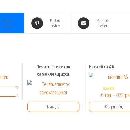
Share on
Pin This
Mail This
Facebook
Product
Product
Печать этикеток
Наклейка А6
самоклеящихся
94
грн.
–
409
грн
Оцінено в
5.00
з 5
Оберіть опції
Читати далі
Цей
товар