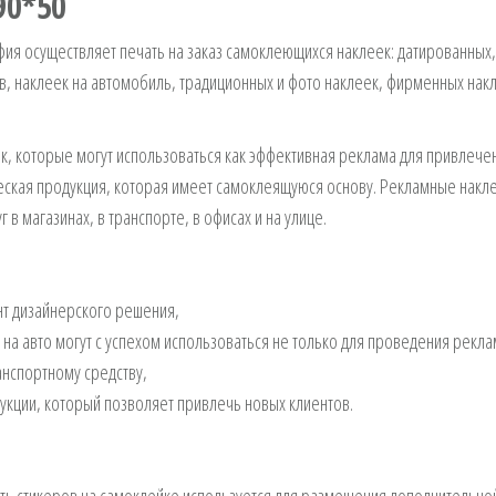
90*50
фия осуществляет печать на заказ самоклеющихся наклеек: датированных,
в, наклеек на автомобиль, традиционных и фото наклеек, фирменных нак
, которые могут использоваться как эффективная реклама для привлече
еская продукция, которая имеет самоклеящуюся основу. Рекламные накл
в магазинах, в транспорте, в офисах и на улице.
нт дизайнерского решения,
 на авто могут с успехом использоваться не только для проведения рекл
анспортному средству,
кции, который позволяет привлечь новых клиентов.