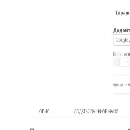
Тираж
Додайт
Количест
Нак
-
90х5
мм
Артикул:
Не
кіль
ОПИС
ДОДАТКОВА ІНФОРМАЦІЯ