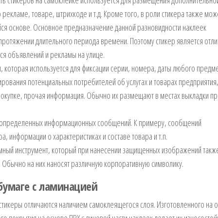
ть стикеров на самоклейке используется для размещения дополнительной
рекламе, товаре, штрихкоде и т.д. Кроме того, в роли стикера также мож
йся основе. Основное предназначение данной разновидности наклеек
 протяжении длительного периода времени. Поэтому стикер является отл
я объявлений и рекламы на улице.
, которая используется для фиксации серии, номера, даты любого предме
ования потенциальных потребителей об услугах и товарах предприятия,
покупке, прочая информация. Обычно их размещают в местах выкладки пр
определенных информационных сообщений. К примеру, сообщений
информации о характеристиках и составе товара и т.п.
мный инструмент, который при нанесении защищенных изображений такж
. Обычно на них наносят различную корпоративную символику.
бумаге с ламинацией
 стикеры отличаются наличием самоклеящегося слоя. Изготовленного на 