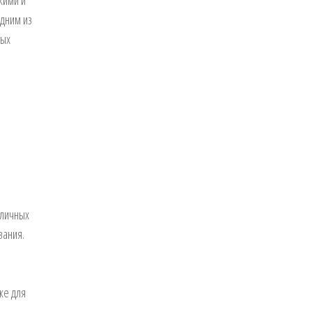
кими и
одним из
ных
зличных
вания.
же для