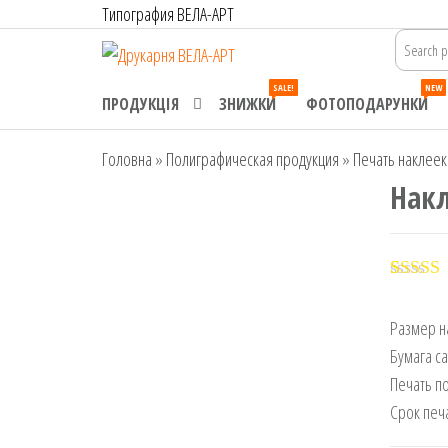
Перейти
Типография ВЕЛА-АРТ
до
Друкарня
Офсетний,
контенту
цифровий та
ВЕЛА-АРТ
SALE!
NEW
широкоформатний
ПРОДУКЦІЯ
ЗНИЖКИ
ФОТОПОДАРУНКИ
друк. Замовлення
поліграфії онлайн.
Головна
»
Полиграфическая продукция
»
Печать наклеек
Нак
Рейтин
1
5.00
з 5
Размер н
основі
опитув
Бумага с
покупц
Печать п
Срок печ