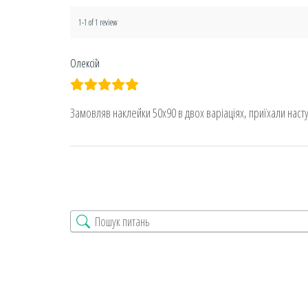
1-1 of 1 review
Олексій
Замовляв наклейки 50х90 в двох варіаціях, приїхали наст