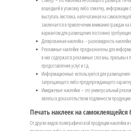
Стикер – это наклейка небольшого размера. Печа
вошедшей в упаковку либо этикетку, информации о 
выступать листовка, напечатанная на самоклеяще
заключается в привлечении внимания граждан на
вариантом для размещения постоянно требующихс
Датированная наклейка – разновидность наклейки
Рекламные наклейки предназначены для информир
в них содержатся рекламные слоганы, призывы к 
предоставления услуг и т.д.
Информационные используются для размещения 
запрещающего либо предупреждающего характера, 
Имиджевые наклейки – это универсальный рекла
являться доказательством подлинности продукции
Печать наклеек на самоклеящейся 
От других видов полиграфической продукции наклейки и