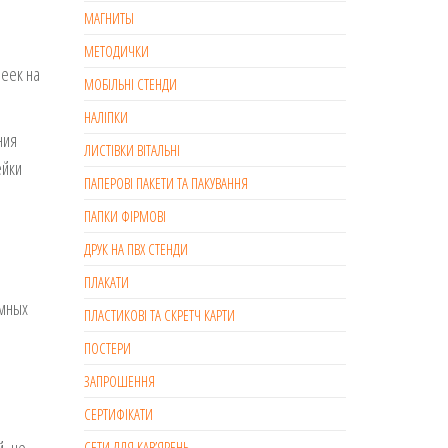
МАГНИТЫ
МЕТОДИЧКИ
леек на
МОБІЛЬНІ СТЕНДИ
НАЛІПКИ
ния
ЛИСТІВКИ ВІТАЛЬНІ
ейки
ПАПЕРОВІ ПАКЕТИ ТА ПАКУВАННЯ
ПАПКИ ФІРМОВІ
ДРУК НА ПВХ СТЕНДИ
ПЛАКАТИ
амных
ПЛАСТИКОВІ ТА СКРЕТЧ КАРТИ
ПОСТЕРИ
ЗАПРОШЕННЯ
СЕРТИФІКАТИ
СЕТИ ДЛЯ КАВ’ЯРЕНЬ