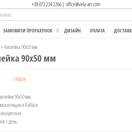
+38 073 234 2266
|
office@vela-art.com
ЗАМОВИТИ ПРОРАХУНОК
ДИЗАЙН
ОПЛАТА
ДОСТАВК
»
Наклейка 90х50 мм
лейка 90х50 мм
1
відгук
г
 на
аклейки 90х50 мм.
ання
амоклеящаяся Raflatac
я
олноцветная
ати 1 день