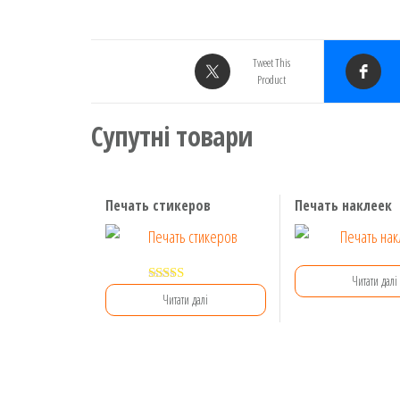
Tweet This
Product
Супутні товари
Печать стикеров
Печать наклеек
Читати далі
Оцінено в
Читати далі
5.00
з 5