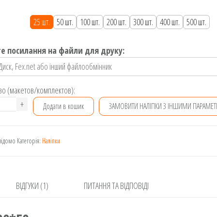
25 шт.
50 шт.
100 шт.
200 шт.
300 шт.
400 шт.
500 шт.
е посилання на файли для друку:
во (макетов/комплектов):
лейка
+
Додати в кошик
ЗАМОВИТИ НАЛІПКИ З ІНШИМИ ПАРАМЕ
0
відомо
Категорія:
Наліпки
кість
ВІДГУКИ (1)
ПИТАННЯ ТА ВІДПОВІДІ