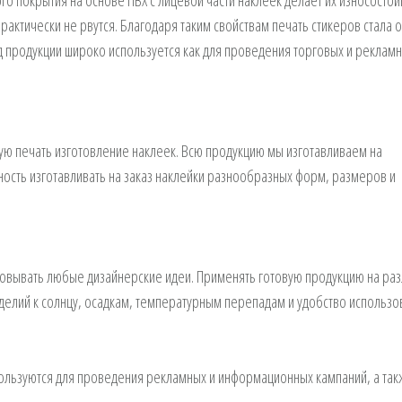
о покрытия на основе ПВХ с лицевой части наклеек делает их износостой
рактически не рвутся. Благодаря таким свойствам печать стикеров стала 
д продукции широко используется как для проведения торговых и реклам
вую печать изготовление наклеек. Всю продукцию мы изготавливаем на
ость изготавливать на заказ наклейки разнообразных форм, размеров и
зовывать любые дизайнерские идеи. Применять готовую продукцию на ра
делий к солнцу, осадкам, температурным перепадам и удобство использо
ользуются для проведения рекламных и информационных кампаний, а так