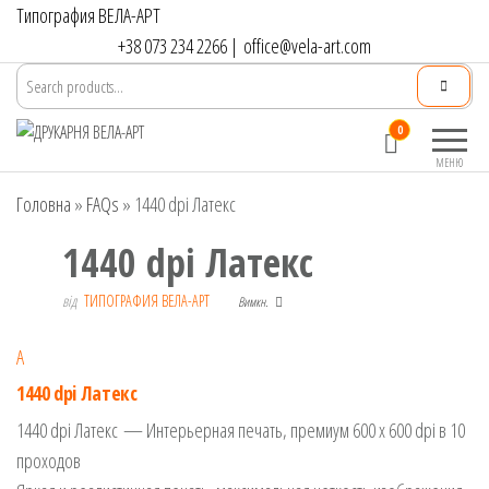
Перейти
Типография ВЕЛА-АРТ
до
+38 073 234 2266
|
office@vela-art.com
контенту
Друкарня
Офсетний,
0
ВЕЛА-АРТ
цифровий та
МЕНЮ
широкоформатний
Головна
»
FAQs
»
1440 dpi Латекс
друк. Замовлення
поліграфії онлайн.
1440 dpi Латекс
від
ТИПОГРАФИЯ ВЕЛА-АРТ
Вимкн.
A
1440 dpi Латекс
1440 dpi Латекс — Интерьерная печать, премиум 600 х 600 dpi в 10
проходов