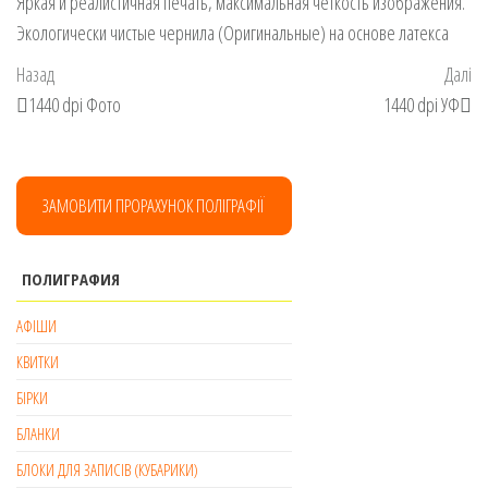
Яркая и реалистичная печать, максимальная четкость изображения.
Экологически чистые чернила (Оригинальные) на основе латекса
Навігація
Попередній
На
Назад
Далі
записів
запис
за
1440 dpi Фото
1440 dpi УФ
ЗАМОВИТИ ПРОРАХУНОК ПОЛІГРАФІЇ
ПОЛИГРАФИЯ
АФІШИ
КВИТКИ
БІРКИ
БЛАНКИ
БЛОКИ ДЛЯ ЗАПИСІВ (КУБАРИКИ)