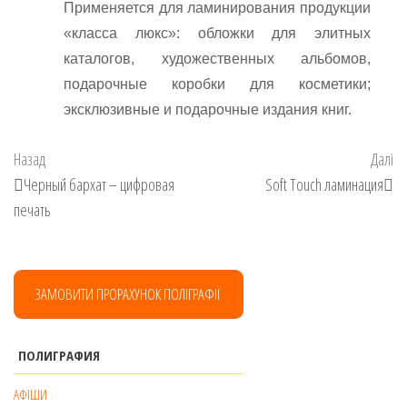
Применяется для ламинирования продукции
«класса люкс»: обложки для элитных
каталогов, художественных альбомов,
подарочные коробки для косметики;
эксклюзивные и подарочные издания книг.
Навігація
Попередній
На
Назад
Далі
записів
запис
за
Черный бархат – цифровая
Soft Touch ламинация
печать
ЗАМОВИТИ ПРОРАХУНОК ПОЛІГРАФІЇ
ПОЛИГРАФИЯ
АФІШИ