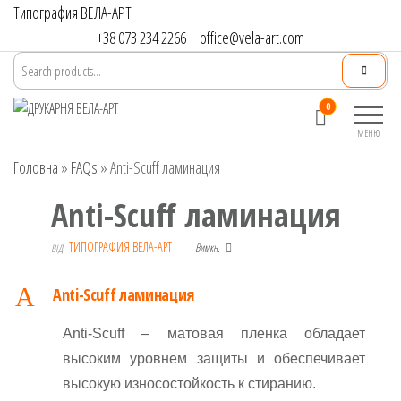
Перейти
Типография ВЕЛА-АРТ
до
+38 073 234 2266
|
office@vela-art.com
контенту
Друкарня
Офсетний,
0
ВЕЛА-АРТ
цифровий та
МЕНЮ
широкоформатний
Головна
»
FAQs
»
Anti-Scuff ламинация
друк. Замовлення
поліграфії онлайн.
Anti-Scuff ламинация
від
ТИПОГРАФИЯ ВЕЛА-АРТ
Вимкн.
A
Anti-Scuff ламинация
Anti-Scuff – матовая пленка обладает
высоким уровнем защиты и обеспечивает
высокую износостойкость к стиранию.