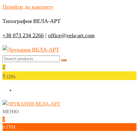
Перейти до контенту
Типография ВЕЛА-АРТ
+38 073 234 2266
|
office@vela-art.com
Друкарня ВЕЛА-АРТ
Офсетний, цифровий та широкоформатний друк.
0
Замовлення поліграфії онлайн.
0 грн.
МЕНЮ
Друкарня ВЕЛА-АРТ
Офсетний, цифровий та широкоформатний друк. Замовлення
0
поліграфії онлайн.
0 ГРН.