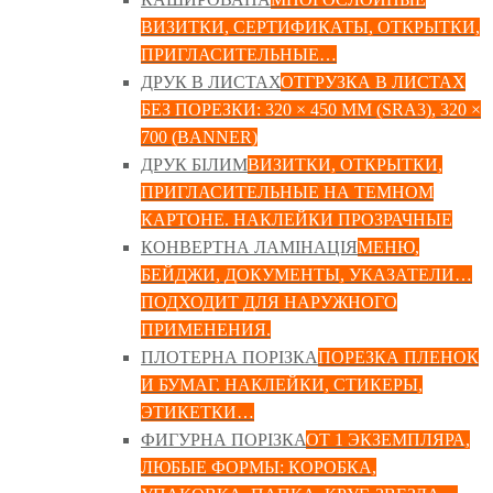
ВИЗИТКИ, СЕРТИФИКАТЫ, ОТКРЫТКИ,
ПРИГЛАСИТЕЛЬНЫЕ…
ДРУК В ЛИСТАХ
ОТГРУЗКА В ЛИСТАХ
БЕЗ ПОРЕЗКИ: 320 × 450 ММ (SRA3), 320 ×
700 (BANNER)
ДРУК БІЛИМ
ВИЗИТКИ, ОТКРЫТКИ,
ПРИГЛАСИТЕЛЬНЫЕ НА ТЕМНОМ
КАРТОНЕ. НАКЛЕЙКИ ПРОЗРАЧНЫЕ
КОНВЕРТНА ЛАМІНАЦІЯ
МЕНЮ,
БЕЙДЖИ, ДОКУМЕНТЫ, УКАЗАТЕЛИ…
ПОДХОДИТ ДЛЯ НАРУЖНОГО
ПРИМЕНЕНИЯ.
ПЛОТЕРНА ПОРІЗКА
ПОРЕЗКА ПЛЕНОК
И БУМАГ. НАКЛЕЙКИ, СТИКЕРЫ,
ЭТИКЕТКИ…
ФИГУРНА ПОРІЗКА
ОТ 1 ЭКЗЕМПЛЯРА,
ЛЮБЫЕ ФОРМЫ: КОРОБКА,