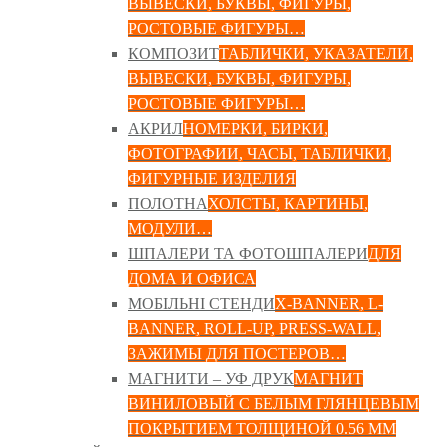
ВЫВЕСКИ, БУКВЫ, ФИГУРЫ,
РОСТОВЫЕ ФИГУРЫ…
КОМПОЗИТ
ТАБЛИЧКИ, УКАЗАТЕЛИ,
ВЫВЕСКИ, БУКВЫ, ФИГУРЫ,
РОСТОВЫЕ ФИГУРЫ…
АКРИЛ
НОМЕРКИ, БИРКИ,
ФОТОГРАФИИ, ЧАСЫ, ТАБЛИЧКИ,
ФИГУРНЫЕ ИЗДЕЛИЯ
ПОЛОТНА
ХОЛСТЫ, КАРТИНЫ,
МОДУЛИ…
ШПАЛЕРИ ТА ФОТОШПАЛЕРИ
ДЛЯ
ДОМА И ОФИСА
МОБІЛЬНІ СТЕНДИ
X-BANNER, L-
BANNER, ROLL-UP, PRESS-WALL,
ЗАЖИМЫ ДЛЯ ПОСТЕРОВ…
МАГНИТИ – УФ ДРУК
МАГНИТ
ВИНИЛОВЫЙ С БЕЛЫМ ГЛЯНЦЕВЫМ
ПОКРЫТИЕМ ТОЛЩИНОЙ 0.56 ММ