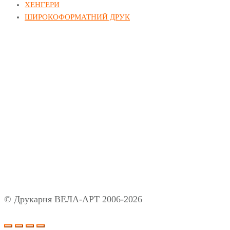
ХЕНГЕРИ
ШИРОКОФОРМАТНИЙ ДРУК
Принимаем к оплате
Блог
О компании
Відгуки
Питання та відповіді
Полиграфия
Умови використання
Політика конфіденційності
Мапа сайту
© Друкарня ВЕЛА-АРТ 2006-2026