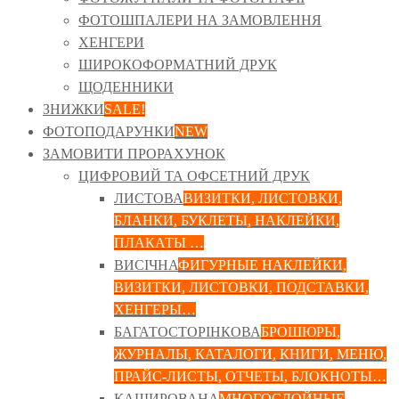
ФОТОШПАЛЕРИ НА ЗАМОВЛЕННЯ
ХЕНГЕРИ
ШИРОКОФОРМАТНИЙ ДРУК
ЩОДЕННИКИ
ЗНИЖКИ
SALE!
ФОТОПОДАРУНКИ
NEW
ЗАМОВИТИ ПРОРАХУНОК
ЦИФРОВИЙ ТА ОФСЕТНИЙ ДРУК
ЛИСТОВА
ВИЗИТКИ, ЛИСТОВКИ,
БЛАНКИ, БУКЛЕТЫ, НАКЛЕЙКИ,
ПЛАКАТЫ …
ВИСІЧНА
ФИГУРНЫЕ НАКЛЕЙКИ,
ВИЗИТКИ, ЛИСТОВКИ, ПОДСТАВКИ,
ХЕНГЕРЫ…
БАГАТОСТОРІНКОВА
БРОШЮРЫ,
ЖУРНАЛЫ, КАТАЛОГИ, КНИГИ, МЕНЮ,
ПРАЙС-ЛИСТЫ, ОТЧЕТЫ, БЛОКНОТЫ…
КАШИРОВАНА
МНОГОСЛОЙНЫЕ