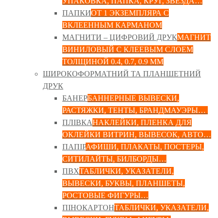
УПАКОВКА, ПАПКА, КРУГ, ЗВЕЗДА…
ПАПКИ
ОТ 1 ЭКЗЕМПЛЯРА С
ВКЛЕЕННЫМ КАРМАНОМ
МАГНИТИ – ЦИФРОВИЙ ДРУК
МАГНИТ
ВИНИЛОВЫЙ С КЛЕЕВЫМ СЛОЕМ
ТОЛЩИНОЙ 0.4, 0.7, 0.9 ММ
ШИРОКОФОРМАТНИЙ ТА ПЛАНШЕТНИЙ
ДРУК
БАНЕР
БАННЕРНЫЕ ВЫВЕСКИ,
РАСТЯЖКИ, ТЕНТЫ, БРАНДМАУЭРЫ…
ПЛІВКА
НАКЛЕЙКИ, ПЛЕНКА ДЛЯ
ОКЛЕЙКИ ВИТРИН, ВЫВЕСОК, АВТО…
ПАПІР
АФИШИ, ПЛАКАТЫ, ПОСТЕРЫ,
СИТИЛАЙТЫ, БИЛБОРДЫ…
ПВХ
ТАБЛИЧКИ, УКАЗАТЕЛИ,
ВЫВЕСКИ, БУКВЫ, ПЛАНШЕТЫ,
РОСТОВЫЕ ФИГУРЫ…
ПІНОКАРТОН
ТАБЛИЧКИ, УКАЗАТЕЛИ,