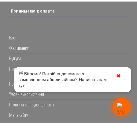
Принимаем к оплате
Блог
О компании
Відгуки
Питання та відповіді
👋 Вітаємо! Потрібна допомога з
✖
замовленням або дизайном? Напишіть нам
Полиграфия
тут!
Умови використання
Політика конфіденційності
Мапа сайту
© Друкарня ВЕЛА-АРТ 2006-2026