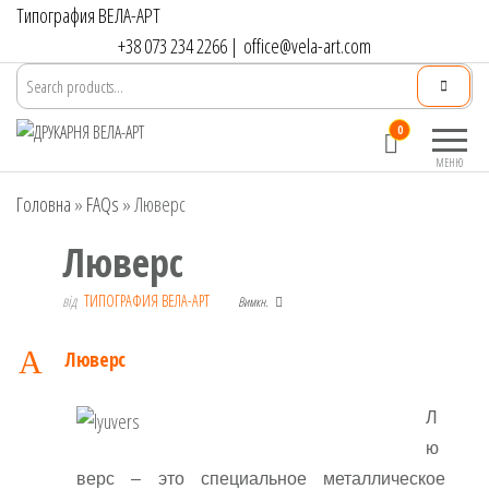
Перейти
Типография ВЕЛА-АРТ
до
+38 073 234 2266
|
office@vela-art.com
контенту
Друкарня
Офсетний,
0
ВЕЛА-АРТ
цифровий та
МЕНЮ
широкоформатний
Головна
»
FAQs
»
Люверс
друк. Замовлення
поліграфії онлайн.
Люверс
від
ТИПОГРАФИЯ ВЕЛА-АРТ
Вимкн.
A
Люверс
Л
ю
верс – это специальное металлическое