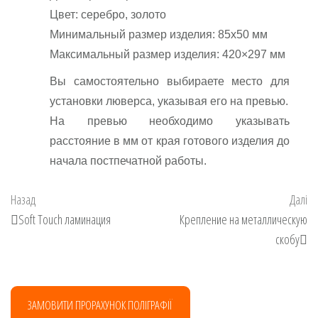
Цвет: серебро, золото
Минимальный размер изделия: 85х50 мм
Максимальный размер изделия: 420×297 мм
Вы самостоятельно выбираете место для
установки люверса, указывая его на превью.
На превью необходимо указывать
расстояние в мм от края готового изделия до
начала постпечатной работы.
Навігація
Попередній
На
Назад
Далі
записів
запис
за
Soft Touch ламинация
Крепление на металлическую
скобу
ЗАМОВИТИ ПРОРАХУНОК ПОЛІГРАФІЇ