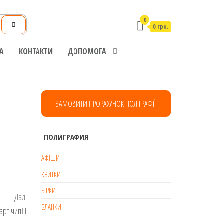
0
0 грн.
А
КОНТАКТИ
ДОПОМОГА
ЗАМОВИТИ ПРОРАХУНОК ПОЛІГРАФІЇ
ПОЛИГРАФИЯ
АФІШИ
КВИТКИ
БІРКИ
Наступний
Далі
БЛАНКИ
запис
арт чип