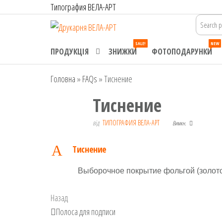
Перейти
Типография ВЕЛА-АРТ
до
Друкарня
Офсетний,
контенту
цифровий та
ВЕЛА-АРТ
SALE!
NEW
широкоформатний
ПРОДУКЦІЯ
ЗНИЖКИ
ФОТОПОДАРУНКИ
друк. Замовлення
поліграфії онлайн.
Головна
»
FAQs
»
Тиснение
Тиснение
від
ТИПОГРАФИЯ ВЕЛА-АРТ
Вимкн.
A
Тиснение
Выборочное покрытие фольгой (золото
Навігація
Попередній
Назад
записів
запис
Полоса для подписи