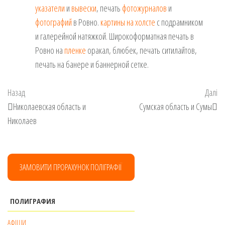
указатели
и
вывески
, печать
фотожурналов
и
фотографий
в Ровно.
картины на холсте
с подрамником
и галерейной натяжкой. Широкоформатная печать в
Ровно на
пленке
оракал, блюбек, печать ситилайтов,
печать на банере и баннерной сетке.
Навігація
Попередній
На
Назад
Далі
записів
запис
за
Николаевская область и
Сумская область и Сумы
Николаев
ЗАМОВИТИ ПРОРАХУНОК ПОЛІГРАФІЇ
ПОЛИГРАФИЯ
АФІШИ