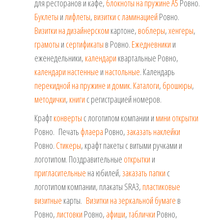
для ресторанов и кафе,
блокноты на пружине А5
Ровно.
Буклеты
и
лифлеты
,
визитки с ламинацией
Ровно.
Визитки на дизайнерском
картоне,
воблеры
,
хенгеры
,
грамоты
и
сертификаты
в Ровно.
Ежедневники
и
еженедельники,
календари
квартальные Ровно,
календари настенные
и
настольные
. Календарь
перекидной на пружине и домик
.
Каталоги
,
брошюры
,
методички
,
книги
с регистрацией номеров.
Крафт
конверты
с логотипом компании и
мини открытки
Ровно. Печать
флаера
Ровно,
заказать наклейки
Ровно.
Стикеры
, крафт пакеты с витыми ручками и
логотипом. Поздравительные
открытки
и
пригласительные
на юбилей,
заказать папки
с
логотипом компании, плакаты SRА3,
пластиковые
визитные
карты.
Визитки на зеркальной бумаге
в
Ровно,
листовки
Ровно,
афиши
,
таблички
Ровно,