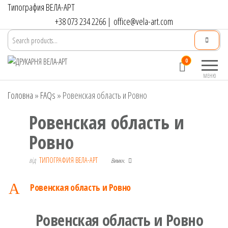
Перейти
Типография ВЕЛА-АРТ
до
+38 073 234 2266
|
office@vela-art.com
контенту
Друкарня
Офсетний,
0
ВЕЛА-АРТ
цифровий та
МЕНЮ
широкоформатний
Головна
»
FAQs
»
Ровенская область и Ровно
друк. Замовлення
поліграфії онлайн.
Ровенская область и
Ровно
від
ТИПОГРАФИЯ ВЕЛА-АРТ
Вимкн.
A
Ровенская область и Ровно
Ровенская область и Ровно